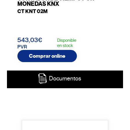
MONEDAS KNX
CT KNT 02M
543,03€
Disponible
en stock
PVR
Comprar online
Documentos