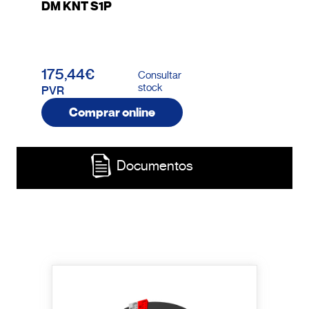
DM KNT S1P
175,44€
Consultar
stock
PVR
Comprar online
Documentos