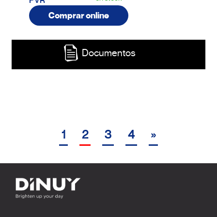
PVR
Comprar online
Documentos
1
2
3
4
»