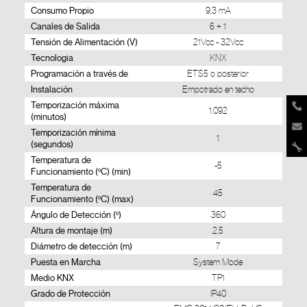
Consumo Propio
9,3 mA
Canales de Salida
6 + 1
Tensión de Alimentación (V)
21Vcc - 32Vcc
Tecnologia
KNX
Programación a través de
ETS5 o posterior
Instalación
Empotrado en techo
Temporización máxima
1.092
(minutos)
Temporización mínima
1
(segundos)
Temperatura de
-5
Funcionamiento (ºC) (min)
Temperatura de
45
Funcionamiento (ºC) (max)
Ángulo de Detección (º)
360
Altura de montaje (m)
2.5
Diámetro de detección (m)
7
Puesta en Marcha
System Mode
Medio KNX
TP1
Grado de Protección
IP40