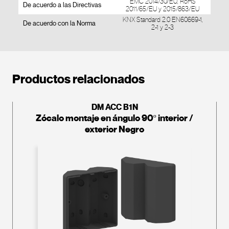
EMC 2014/30/EU, RoHS
De acuerdo a las Directivas
2011/65/EU y 2015/863/EU
KNX Standard 2.0 EN60669-1,
De acuerdo con la Norma
2-1 y 2-3
Productos relacionados
DM ACC B1N
Zócalo montaje en ángulo 90º interior /
exterior Negro