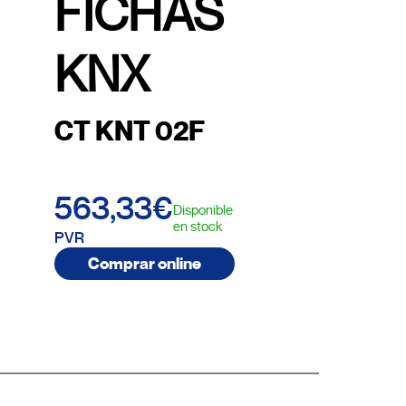
FICHAS
KNX
CT KNT 02F
563,33€
Disponible
en stock
PVR
Comprar online