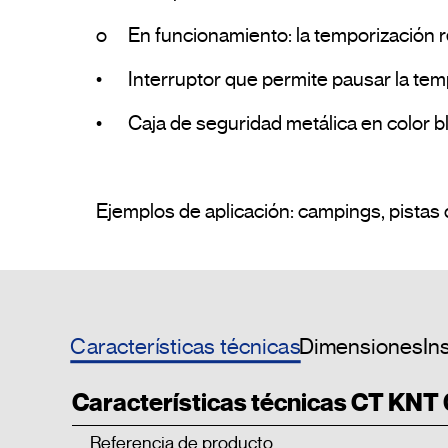
o	En funcionamiento: la temporización restante 

•	Interruptor que permite pausar la temporización

•	Caja de seguridad metálica en color blanco RAL 9003 y con cerradura de llave

Características técnicas
Dimensiones
In
Características técnicas CT KNT
Referencia de producto