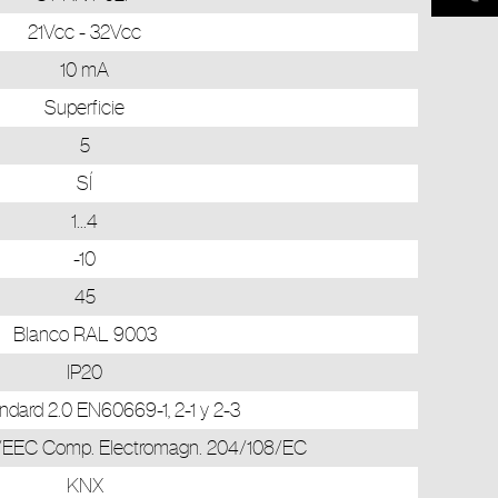
21Vcc - 32Vcc
10 mA
Superficie
5
SÍ
1...4
-10
45
Blanco RAL 9003
IP20
dard 2.0 EN60669-1, 2-1 y 2-3
/EEC Comp. Electromagn. 204/108/EC
KNX