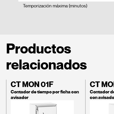
Temporización máxima (minutos)
Productos
relacionados
CT MON 01F
CT MO
Contador de tiempo por ficha con
Contador d
avisador
con avisado