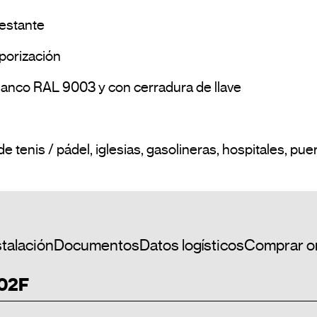
stalación
Documentos
Datos logísticos
Comprar o
 02F