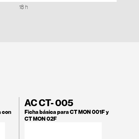
18 h
AC CT- 005
a con
Ficha básica para CT MON 001F y
CT MON 02F