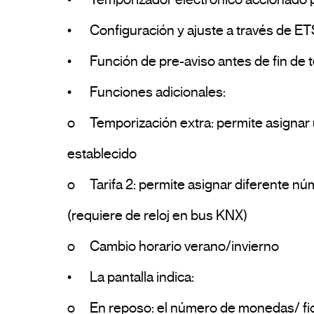
•	Configuración y ajuste a través de ETS

•	Función de pre-aviso antes de fin de temporización activable y configurable

•	Funciones adicionales:

o	Temporización extra: permite asignar una temporización extra cuando se introduce un número de monedas/fichas superior al 
establecido

o	Tarifa 2: permite asignar diferente número de monedas/fichas y temporización de acuerdo con un horario y calendario establecido 
(requiere de reloj en bus KNX)

o	Cambio horario verano/invierno

•	La pantalla indica:

o	En reposo: el número de monedas/ fichas a introducir
