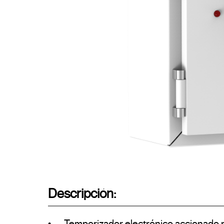
Descripción:
•	Temporizador electrónico accionado por fichas KNX
