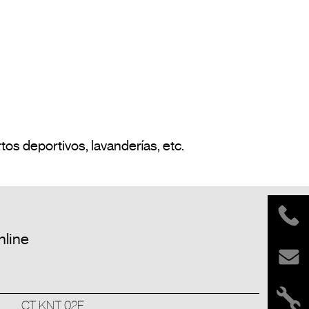
Ejemplos de aplicación: campings, pistas de tenis / pádel, iglesias, gasolineras, hospitales, puertos deportivos, lavanderías, etc.				
nline
CT KNT 02F