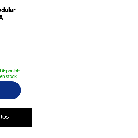
odular
0A
Disponible
en stock
tos