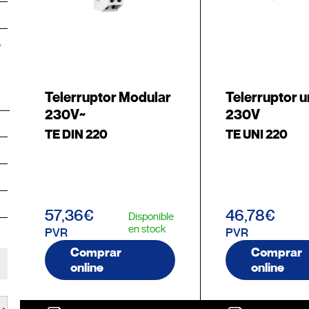
Telerruptor Modular
Telerruptor u
230V~
230V
TE DIN 220
TE UNI 220
57,36€
46,78€
Disponible
en stock
PVR
PVR
Comprar
Comprar
online
online