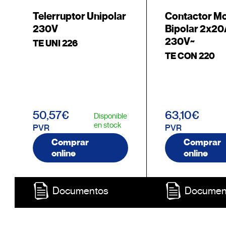
Telerruptor Unipolar
Contactor M
230V
Bipolar 2x2
230V~
TE UNI 226
TE CON 220
50,57€
63,10€
Disponible
en stock
PVR
PVR
Comprar
Comprar
online
online
Documentos
Documen