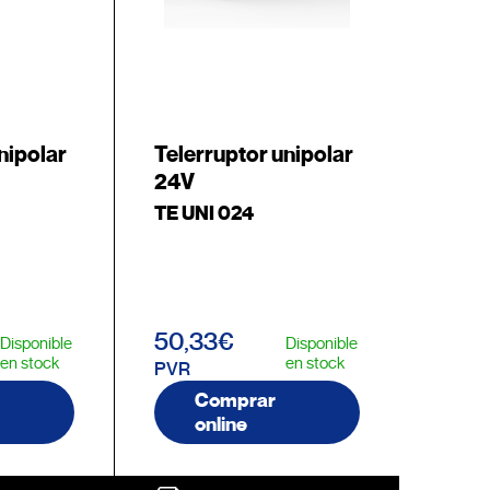
nipolar
Telerruptor unipolar
24V
TE UNI 024
50,33€
Disponible
Disponible
en stock
en stock
PVR
Comprar
online