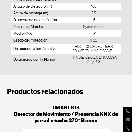
Ángulo de Detección (º)
180
Altura de montaje (m)
2.5
Diámetro de detección (m)
16
Puesta en Marcha
System Mode
Medio KNX
TP1
Grado de Protección
IP55
EMC 2014/30/EU, RoHS
De acuerdo a las Directivas
2011/65/EU y 2015/863/EU
KNX Standard 2.0 EN60669-1,
De acuerdo con la Norma
2-1 y 2-3
Productos relacionados
DM KNT B1B
Detector de Movimiento / Presencia KNX de
pared o techo 270º Blanco