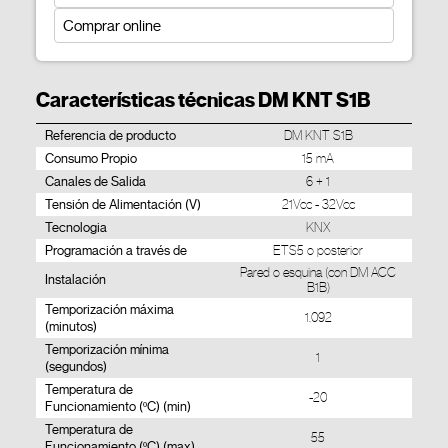
Comprar online
Características técnicas DM KNT S1B
Referencia de producto
DM KNT S1B
Consumo Propio
15 mA
Canales de Salida
6 + 1
Tensión de Alimentación (V)
21Vcc - 32Vcc
Tecnologia
KNX
Programación a través de
ETS5 o posterior
Pared o esquina (con DM ACC
Instalación
B1B)
Temporización máxima
1.092
(minutos)
Temporización mínima
1
(segundos)
Temperatura de
-20
Funcionamiento (ºC) (min)
Temperatura de
55
Funcionamiento (ºC) (max)