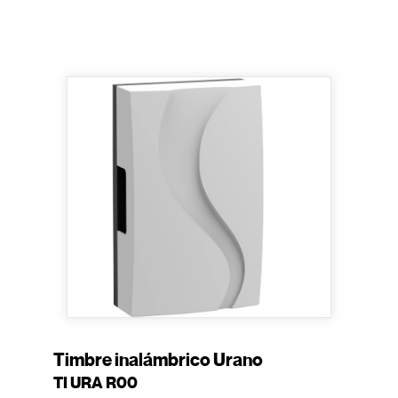
Timbre inalámbrico Urano
TI URA R00