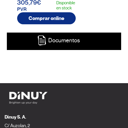
305,79€
Disponible
en stock
PVR
Comprar online
Documentos
Dinuy S. A.
C/ Auzolan, 2