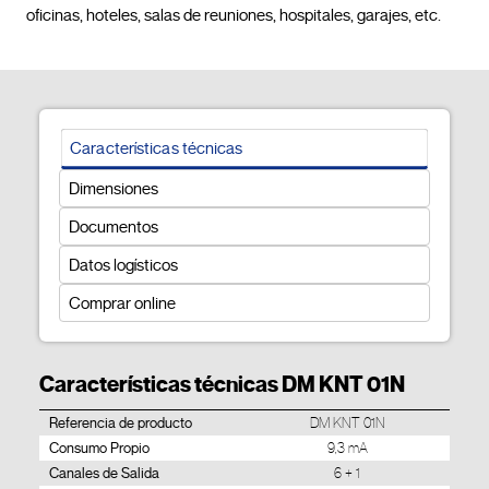
oficinas, hoteles, salas de reuniones, 
Características técnicas
Dimensiones
Documentos
Datos logísticos
Comprar online
Características técnicas DM KNT 01N
Referencia de producto
DM KNT 01N
Consumo Propio
9,3 mA
Canales de Salida
6 + 1