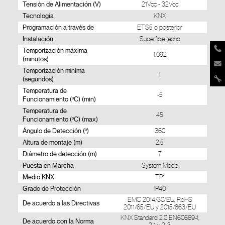
Tensión de Alimentación (V)
21Vcc - 32Vcc
Tecnologia
KNX
Programación a través de
ETS5 o posterior
Instalación
Superficie techo
Temporización máxima
1.092
(minutos)
Temporización mínima
1
(segundos)
Temperatura de
-5
Funcionamiento (ºC) (min)
Temperatura de
45
Funcionamiento (ºC) (max)
Ángulo de Detección (º)
360
Altura de montaje (m)
2.5
Diámetro de detección (m)
7
Puesta en Marcha
System Mode
Medio KNX
TP1
Grado de Protección
IP40
EMC 2014/30/EU, RoHS
De acuerdo a las Directivas
2011/65/EU y 2015/863/EU
KNX Standard 2.0 EN60669-1,
De acuerdo con la Norma