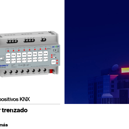
positivos KNX
r trenzado
 más