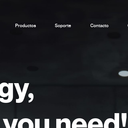
Productos
Soporte
Contacto
gy,
you need!