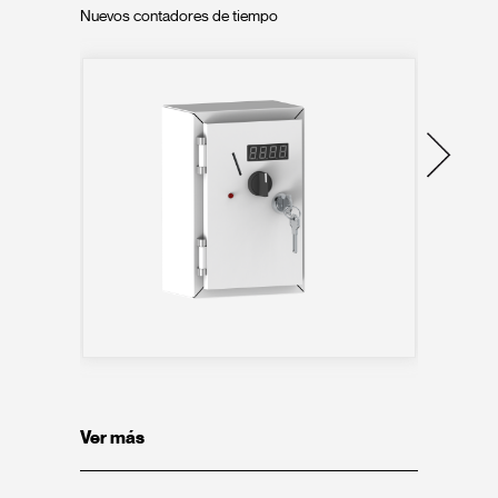
Nuevos contadores de tiempo
Nue
Ver más
Ve