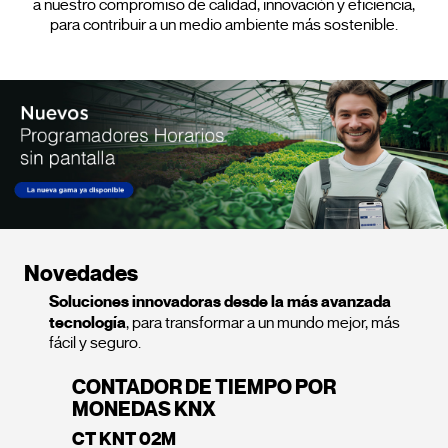
a nuestro compromiso de calidad, innovación y eficiencia,
para contribuir a un medio ambiente más sostenible.
Novedades
Soluciones innovadoras desde la más avanzada
tecnología
, para transformar a un mundo mejor, más
fácil y seguro.
CONTADOR DE TIEMPO POR
C
MONEDAS KNX
F
CT KNT 02M
CT