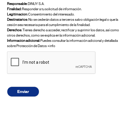
Responsable:
DINUY S.A.
Finalidad:
Responder a tu solicitud de información.
Legitimación:
Consentimiento del interesado.
Destinatarios:
No se cederán datos a terceros salvo obligación legal o que la
cesión sea necesaria para el cumplimiento de la finalidad.
Derechos:
Tienes derecho a acceder, rectificar y suprimir los datos, así como
otros derechos, como se explica en la información adicional.
Información adicional:
Puedes consultar la información adicional y detallada
sobre Protección de Datos +info
Enviar