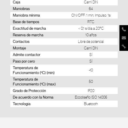
Caja
Carril DIN
Maniobras
64
Maniobra mínima
ON/OFF: 1 min, Impulso: 1s
Base de tiempos
RTC
Exactitud de marcha
< 0,1 s/dia a 20°C
Reserva de marcha
10 años
Contactos
Libre de potencial
Montaje
Carril DIN
Admite contactor
SÍ
Paso por cero
SÍ
Temperatura de
-10
Funcionamiento (ºC) (min)
Temperatura de
50
Funcionamiento (ºC) (max)
Grado de Protección
IP20
De acuerdo con la Norma
Ecodiseño ISO 14006
Tecnologia
Bluetooth