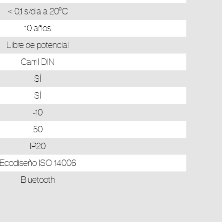
< 0,1 s/dia a 20°C
10 años
Libre de potencial
Carril DIN
SÍ
SÍ
-10
50
IP20
Ecodiseño ISO 14006
Bluetooth