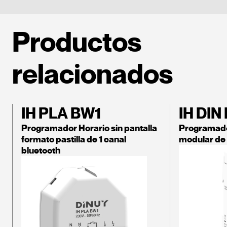
Productos
relacionados
IH PLA BW1
IH DIN
Programador Horario sin pantalla
Programador
formato pastilla de 1 canal
modular de 
bluetooth