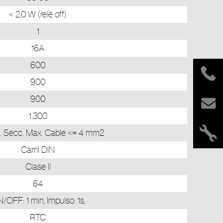
< 2,0 W (relé off)
1
16A
600
900
900
1.300
os. Secc. Max. Cable <= 4 mm2
Carril DIN
Clase II
64
/OFF: 1 min, Impulso: 1s,
RTC