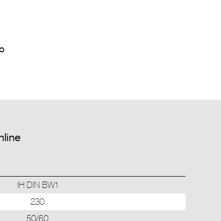
nline
IH DIN BW1
230
50/60