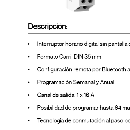
Descripción:
•	Interruptor horario digital sin pantalla de 1 canal de salida

•	Formato Carril DIN 35 mm

•	Configuración remota por Bluetooth a través de la app DINUY - Configure (iOS y Android)

•	Programación Semanal y Anual

•	Canal de salida: 1 x 16 A

•	Posibilidad de programar hasta 64 maniobras

•	Tecnología de conmutación al paso por cero: Zero Crossing Technology
