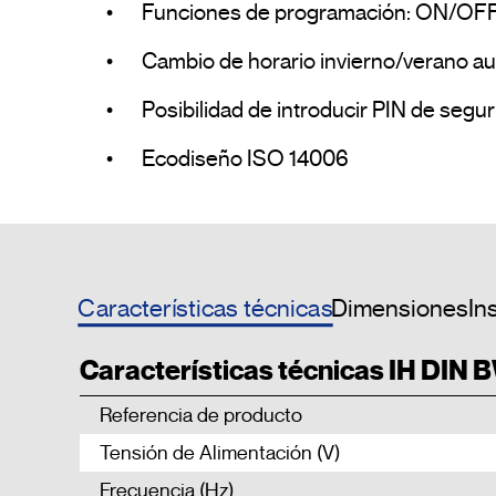
•	Funciones de programación: ON/OFF/Impulso

•	Cambio de horario invierno/verano automático

•	Posibilidad de introducir PIN de seguridad para bloquear el uso no autorizado del dispositivo

•	Ecodiseño ISO 14006				
Características técnicas
Dimensiones
In
Características técnicas IH DIN 
Referencia de producto
Tensión de Alimentación (V)
Frecuencia (Hz)