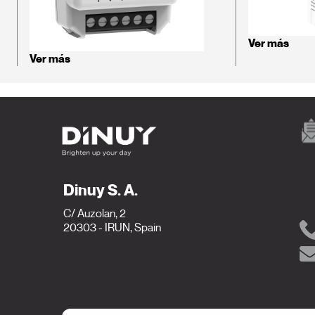
Ver más
Ver más
Dinuy S. A.
C/ Auzolan, 2
20303 - IRUN, Spain