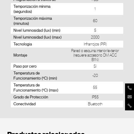
Temporización mínima
1
(segundos)
Temporización máxima
60
(minutos)
Nivel luminosidad (lux) (min)
5
Nivel luminosidad (lux) (max)
2000
Tecnologia
Infrarrojos (PIR)
Pared o esquina interior/exterior
Montaje
(requiere accesorio DM ACC
B1N)
Paso por cero
Sí
Temperatura de
-20
Funcionamiento (ºC) (min)
Temperatura de
55
Funcionamiento (ºC) (max)
Grado de Protección
IP55
Conectividad
Bluetooth