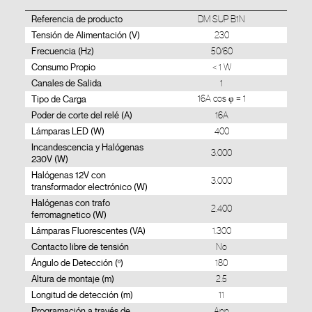
Referencia de producto
DM SUP B1N
Tensión de Alimentación (V)
230
Frecuencia (Hz)
50/60
Consumo Propio
< 1 W
Canales de Salida
1
Tipo de Carga
16A cos φ = 1
Poder de corte del relé (A)
16A
Lámparas LED (W)
400
Incandescencia y Halógenas
3.000
230V (W)
Halógenas 12V con
3.000
transformador electrónico (W)
Halógenas con trafo
2.400
ferromagnetico (W)
Lámparas Fluorescentes (VA)
1.300
Contacto libre de tensión
No
Ángulo de Detección (º)
180
Altura de montaje (m)
2.5
Longitud de detección (m)
11
Programación a través de
App