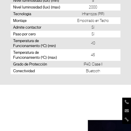
Nivel luminosidad (lux) (min)
5
Nivel luminosidad (lux) (max)
2000
Tecnologia
Infrarrojos (PIR)
Montaje
Empotrado en Techo
Admite contactor
Sí
Paso por cero
Sí
Temperatura de
-10
Funcionamiento (ºC) (min)
Temperatura de
45
Funcionamiento (ºC) (max)
Grado de Protección
IP40, Clase II
Conectividad
Bluetooth