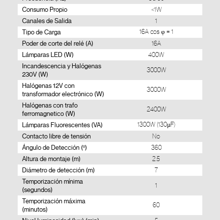
Consumo Propio
<1W
Canales de Salida
1
Tipo de Carga
16A cos φ = 1
Poder de corte del relé (A)
16A
Lámparas LED (W)
400W
Incandescencia y Halógenas
3000W
230V (W)
Halógenas 12V con
3000W
transformador electrónico (W)
Halógenas con trafo
2400W
ferromagnetico (W)
Lámparas Fluorescentes (VA)
1300W (130µF)
Contacto libre de tensión
No
Ángulo de Detección (º)
360
Altura de montaje (m)
2.5
Diámetro de detección (m)
7
Temporización mínima
1
(segundos)
Temporización máxima
60
(minutos)