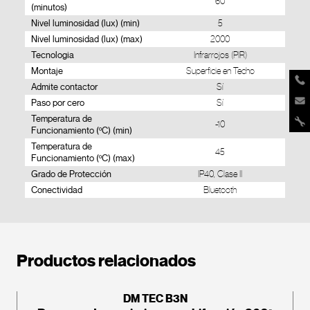
60
(minutos)
Nivel luminosidad (lux) (min)
5
Nivel luminosidad (lux) (max)
2000
Tecnologia
Infrarrojos (PIR)
Montaje
Superficie en Techo
Admite contactor
Sí
Paso por cero
Sí
Temperatura de
-10
Funcionamiento (ºC) (min)
Temperatura de
45
Funcionamiento (ºC) (max)
Grado de Protección
IP40, Clase II
Conectividad
Bluetooth
Productos relacionados
DM TEC B3N