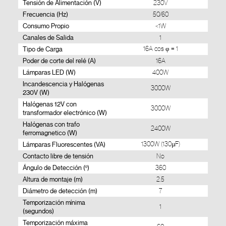
Tensión de Alimentación (V)
230V
Frecuencia (Hz)
50/60
Consumo Propio
<1W
Canales de Salida
1
Tipo de Carga
16A cos φ = 1
Poder de corte del relé (A)
16A
Lámparas LED (W)
400W
Incandescencia y Halógenas
3000W
230V (W)
Halógenas 12V con
3000W
transformador electrónico (W)
Halógenas con trafo
2400W
ferromagnetico (W)
Lámparas Fluorescentes (VA)
1300W (130µF)
Contacto libre de tensión
No
Ángulo de Detección (º)
360
Altura de montaje (m)
2.5
Diámetro de detección (m)
7
Temporización mínima
1
(segundos)
Temporización máxima