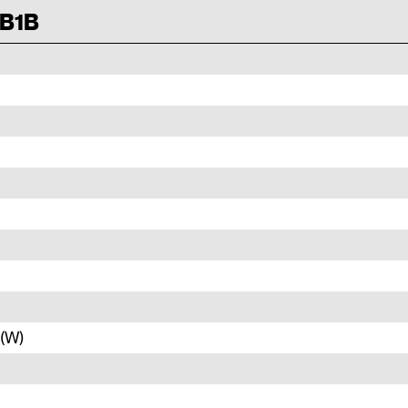
 B1B
 (W)