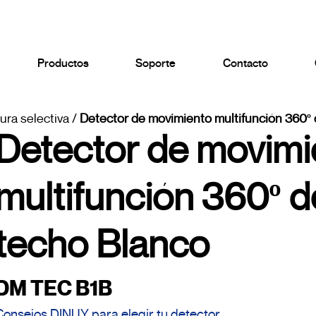
Productos
Soporte
Contacto
ura selectiva
/
Detector de movimiento multifunción 360º 
Detector de movimi
multifunción 360º d
techo Blanco
DM TEC B1B
Consejos DINUY para elegir tu detector