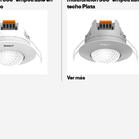
co
techo Plata
Ver más