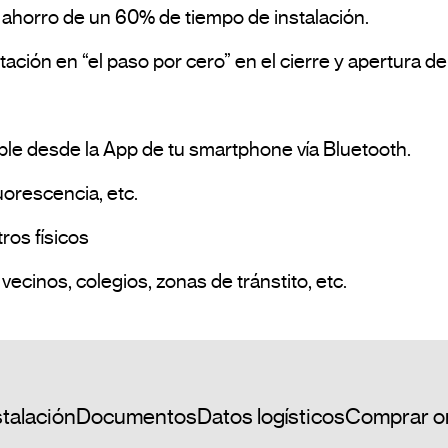
horro de un 60% de tiempo de instalación.

ón en “el paso por cero” en el cierre y apertura del 
le desde la App de tu smartphone vía Bluetooth.

orescencia, etc.

os físicos

•Ejemplos de aplicación: comunidades de vecinos, colegios, zonas de tránstito, etc.				
stalación
Documentos
Datos logísticos
Comprar o