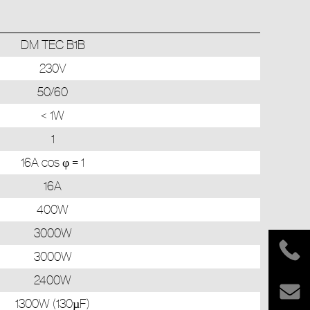
DM TEC B1B
230V
50/60
< 1W
1
16A cos φ = 1
16A
400W
3000W
3000W
2400W
1300W (130µF)