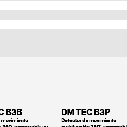
C B3B
DM TEC B3P
e movimiento
Detector de movimiento
n 360º empotrable en
multifunción 360º empotrabl