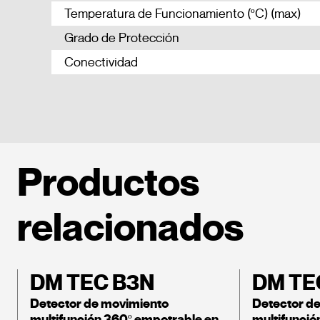
Temperatura de Funcionamiento (ºC) (max)
Grado de Protección
Conectividad
Productos
relacionados
DM TEC B3N
DM TE
Detector de movimiento
Detector d
multifunción 360º empotrable en
multifunció