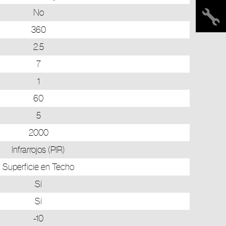
No
360
2.5
7
1
60
5
2000
Infrarrojos (PIR)
Superficie en Techo
Sí
Sí
-10