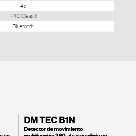
45
IP40, Clase II
Bluetooth
DM TEC B1N
Detector de movimiento
e en
multifunción 360º de superficie en