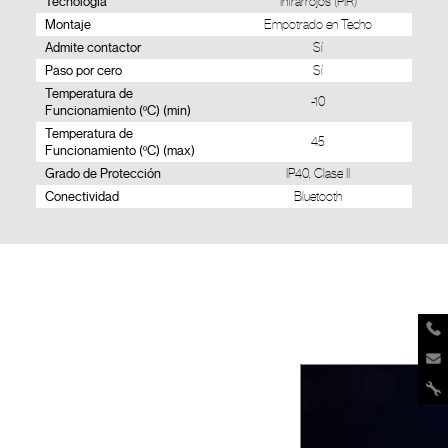
Tecnologia
Infrarrojos (PIR)
Montaje
Empotrado en Techo
Admite contactor
Sí
Paso por cero
Sí
Temperatura de
-10
Funcionamiento (ºC) (min)
Temperatura de
45
Funcionamiento (ºC) (max)
Grado de Protección
IP40, Clase II
Conectividad
Bluetooth