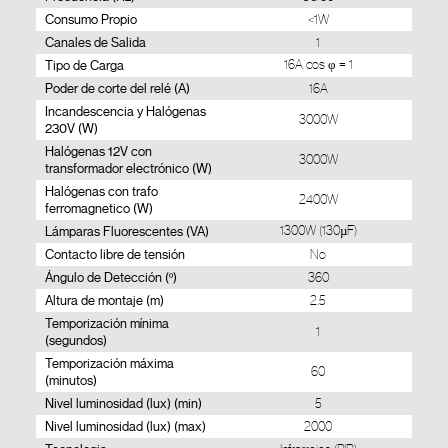
Consumo Propio
<1W
Canales de Salida
1
Tipo de Carga
16A cos φ = 1
Poder de corte del relé (A)
16A
Incandescencia y Halógenas
3000W
230V (W)
Halógenas 12V con
3000W
transformador electrónico (W)
Halógenas con trafo
2400W
ferromagnetico (W)
Lámparas Fluorescentes (VA)
1300W (130µF)
Contacto libre de tensión
No
Ángulo de Detección (º)
360
Altura de montaje (m)
2.5
Temporización mínima
1
(segundos)
Temporización máxima
60
(minutos)
Nivel luminosidad (lux) (min)
5
Nivel luminosidad (lux) (max)
2000