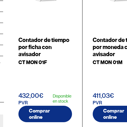
Contador de tiempo
Contador de 
por ficha con
por moneda 
avisador
avisador
CT MON 01F
CT MON 01M
432,00€
411,03€
Disponible
en stock
PVR
PVR
Comprar
Comprar
online
online