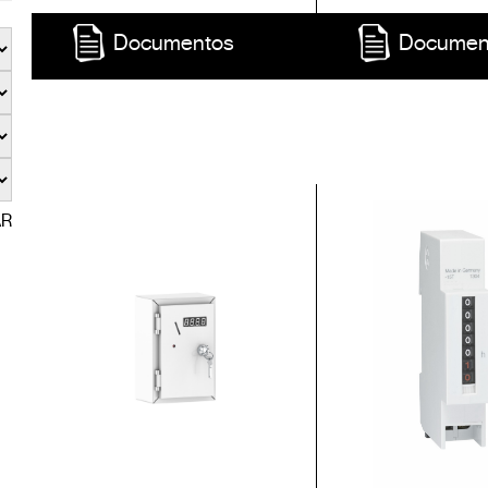
Documentos
Documen
AR