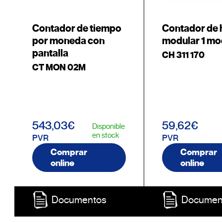
Contador de tiempo
Contador de 
por moneda con
modular 1 mo
pantalla
CH 311 170
CT MON 02M
543,03€
59,62€
Disponible
en stock
PVR
PVR
Comprar
Comprar
online
online
Documentos
Documen