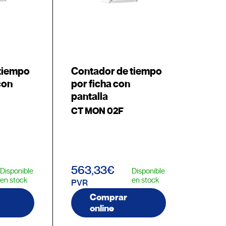
tiempo
Contador de tiempo
con
por ficha con
pantalla
CT MON 02F
563,33€
Disponible
Disponible
en stock
en stock
PVR
Comprar
online