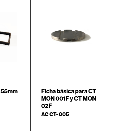
5x55mm
Ficha básica para CT
MON 001F y CT MON
02F
AC CT- 005