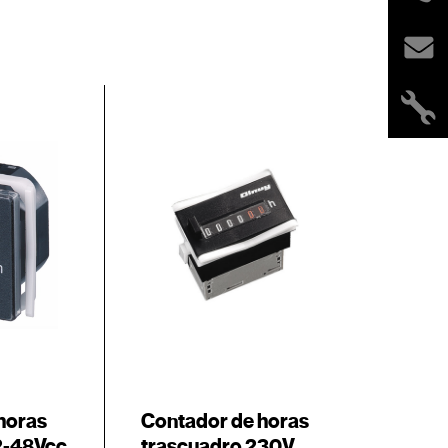
horas
Contador de horas
2-48Vcc
trascuadro 230V