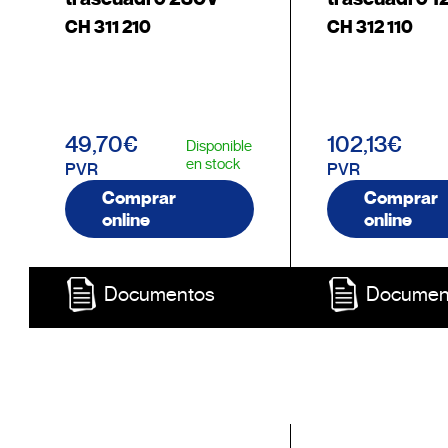
CH 311 210
CH 312 110
49,70€
102,13€
Disponible
en stock
PVR
PVR
Comprar
Comprar
online
online
Documentos
Documen