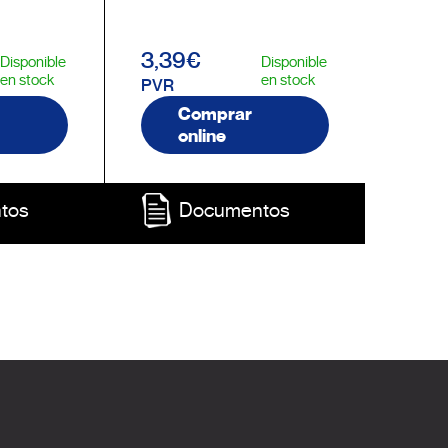
3,39€
Disponible
Disponible
en stock
en stock
PVR
Comprar
online
tos
Documentos