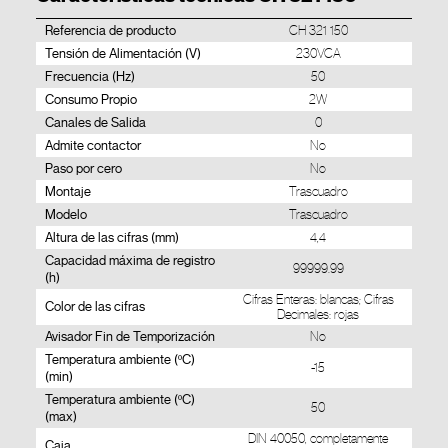
Referencia de producto
CH 321 150
Tensión de Alimentación (V)
230VCA
Frecuencia (Hz)
50
Consumo Propio
2W
Canales de Salida
0
Admite contactor
No
Paso por cero
No
Montaje
Trascuadro
Modelo
Trascuadro
Altura de las cifras (mm)
4,4
Capacidad máxima de registro
99999.99
(h)
Cifras Enteras: blancas; Cifras
Color de las cifras
Decimales: rojas
Avisador Fin de Temporización
No
Temperatura ambiente (ºC)
-15
(min)
Temperatura ambiente (ºC)
50
(max)
DIN 40050, completamente
Caja