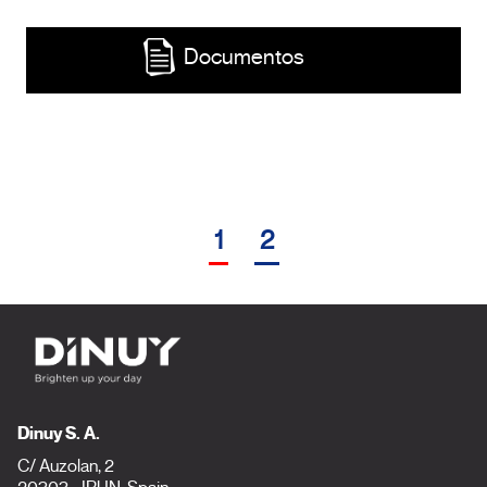
Documentos
1
2
Dinuy S. A.
C/ Auzolan, 2