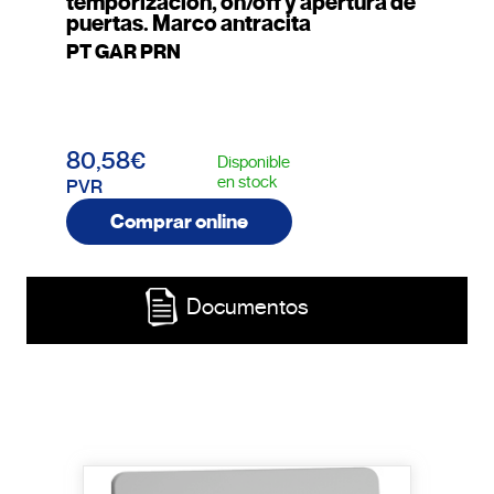
temporizacion, on/off y apertura de
puertas. Marco antracita
PT GAR PRN
80,58€
Disponible
en stock
PVR
Comprar online
Documentos