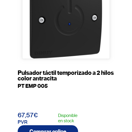
Pulsador táctil temporizado a 2 hilos
color antracita
PT EMP 005
67,57€
Disponible
en stock
PVR
Comprar online