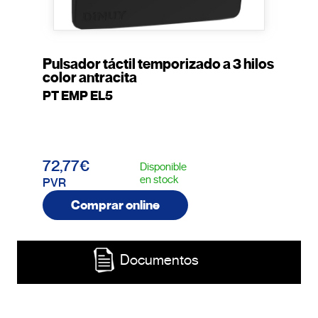
Pulsador táctil temporizado a 3 hilos
color antracita
PT EMP EL5
72,77€
Disponible
en stock
PVR
Comprar online
Documentos