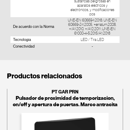
sustancias peligrosas en
aparatos eléctricos y
electrónicos, y modificaciones
pos
UNE-EN 60669-1:2018; UNE-EN
60669-2-1:2005, +erratum:2008,
De acuerdo con la Norma
+/A1:2010, +/A12:2011 ;UNE-EN
61000-4-5:2015/A1:2018
Tecnologia
LED / Tira LED
Conectividad
-
Productos relacionados
PT GAR PRN
Pulsador de proximidad de temporizacion,
on/off y apertura de puertas. Marco antracita