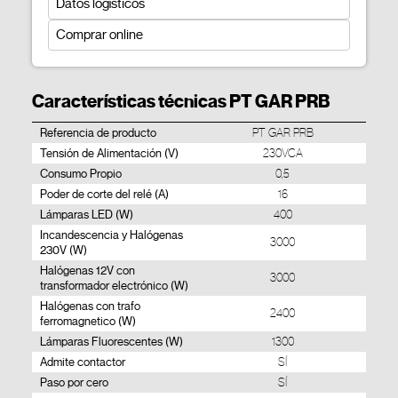
Datos logísticos
Comprar online
Características técnicas PT GAR PRB
Referencia de producto
PT GAR PRB
Tensión de Alimentación (V)
230VCA
Consumo Propio
0,5
Poder de corte del relé (A)
16
Lámparas LED (W)
400
Incandescencia y Halógenas
3000
230V (W)
Halógenas 12V con
3000
transformador electrónico (W)
Halógenas con trafo
2400
ferromagnetico (W)
Lámparas Fluorescentes (W)
1300
Admite contactor
SÍ
Paso por cero
SÍ