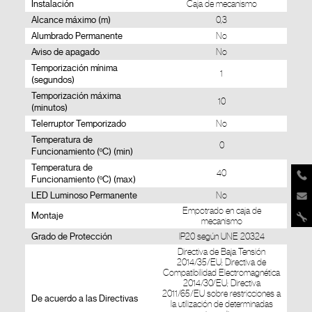
Instalación
Caja de mecanismo
Alcance máximo (m)
0,3
Alumbrado Permanente
No
Aviso de apagado
No
Temporización mínima
1
(segundos)
Temporización máxima
10
(minutos)
Telerruptor Temporizado
No
Temperatura de
0
Funcionamiento (ºC) (min)
Temperatura de
40
Funcionamiento (ºC) (max)
LED Luminoso Permanente
No
Empotrado en caja de
Montaje
mecanismo
Grado de Protección
IP20 según UNE 20324
Directiva de Baja Tensión
2014/35/EU; Directiva de
Compatibilidad Electromagnética
2014/30/EU; Directiva
2011/65/EU sobre restricciones a
De acuerdo a las Directivas
la utilización de determinadas