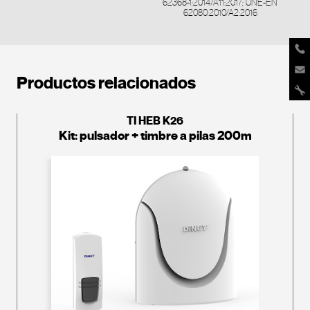
62368-1:2014/A11:2017; UNE-EN
62080:2010/A2:2016
Productos relacionados
TI HEB K26
Kit: pulsador + timbre a pilas 200m