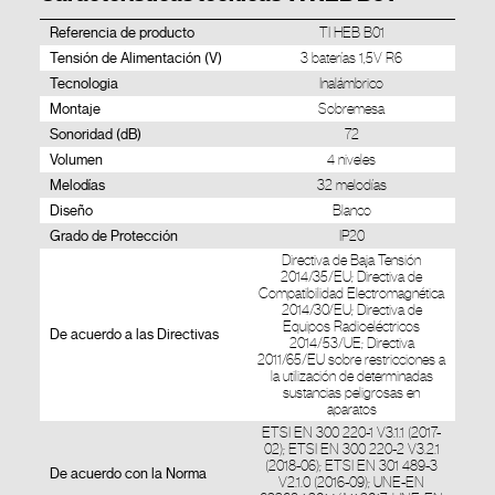
Referencia de producto
TI HEB B01
Tensión de Alimentación (V)
3 baterías 1,5V R6
Tecnologia
Inalámbrico
Montaje
Sobremesa
Sonoridad (dB)
72
Volumen
4 niveles
Melodías
32 melodías
Diseño
Blanco
Grado de Protección
IP20
Directiva de Baja Tensión
2014/35/EU; Directiva de
Compatibilidad Electromagnética
2014/30/EU; Directiva de
Equipos Radioeléctricos
De acuerdo a las Directivas
2014/53/UE; Directiva
2011/65/EU sobre restricciones a
la utilización de determinadas
sustancias peligrosas en
aparatos
ETSI EN 300 220-1 V3.1.1 (2017-
02); ETSI EN 300 220-2 V3.2.1
(2018-06); ETSI EN 301 489-3
De acuerdo con la Norma
V2.1.0 (2016-09); UNE-EN