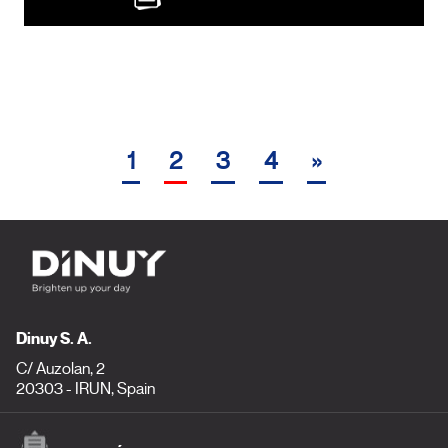
1
2
3
4
»
Dinuy S. A.
C/ Auzolan, 2
20303 - IRUN, Spain