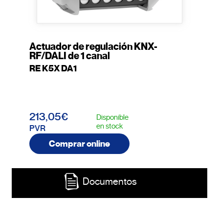
Actuador de regulación KNX-
RF/DALI de 1 canal
RE K5X DA1
213,05€
Disponible
en stock
PVR
Comprar online
Documentos