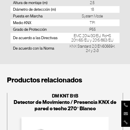
Altura de montaje (m)
2.5
Diámetro de detección (m)
18
Puesta en Marcha
System Mode
Medio KNX
TP1
Grado de Protección
IP55
EMC 2014/30/EU, RoHS
De acuerdo a las Directivas
2011/65/EU y 2015/863/EU
KNX Standard 2.0 EN60669-1,
De acuerdo con la Norma
2-1 y 2-3
Productos relacionados
DM KNT B1B
Detector de Movimiento / Presencia KNX de
pared o techo 270º Blanco