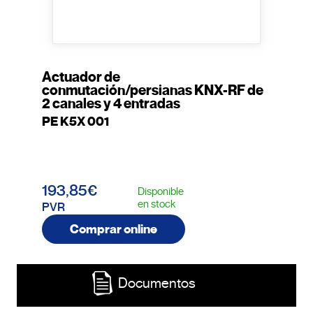
Actuador de
conmutación/persianas KNX-RF de
2 canales y 4 entradas
PE K5X 001
193,85€
Disponible
en stock
PVR
Comprar online
Documentos