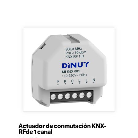
Actuador de conmutación KNX-
RFde 1 canal