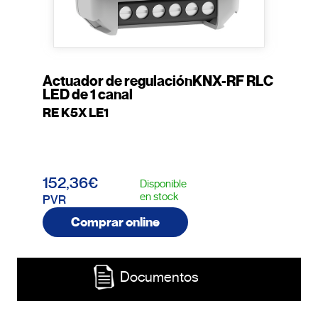
Actuador de regulaciónKNX-RF RLC
LED de 1 canal
RE K5X LE1
152,36€
Disponible
en stock
PVR
Comprar online
Documentos