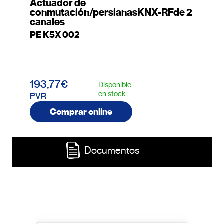
Actuador de
conmutación/persianasKNX-RFde 2
canales
PE K5X 002
193,77€
Disponible
en stock
PVR
Comprar online
Documentos