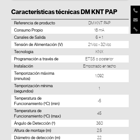
Características técnicas DM KNT PAP
Referencia de producto
DM KNT PAP
Consumo Propio
18 mA
Canales de Salida
6 + 1
Tensión de Alimentación (V)
21Vcc - 32Vcc
Tecnologia
KNX
Programación a través de
ETS5 o posterior
Instalación
Empotrado en techo
Temporización máxima
1.092
(minutos)
Temporización mínima
1
(segundos)
Temperatura de
-5
Funcionamiento (ºC) (min)
Temperatura de
45
Funcionamiento (ºC) (max)
Ángulo de Detección (º)
360
Altura de montaje (m)
2.5
Diámetro de detección (m)
22