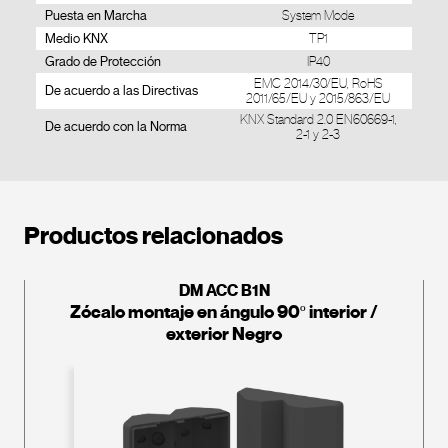
Puesta en Marcha
System Mode
Medio KNX
TP1
Grado de Protección
IP40
EMC 2014/30/EU, RoHS
De acuerdo a las Directivas
2011/65/EU y 2015/863/EU
KNX Standard 2.0 EN60669-1,
De acuerdo con la Norma
2-1 y 2-3
Productos relacionados
DM ACC B1N
Zócalo montaje en ángulo 90º interior /
exterior Negro