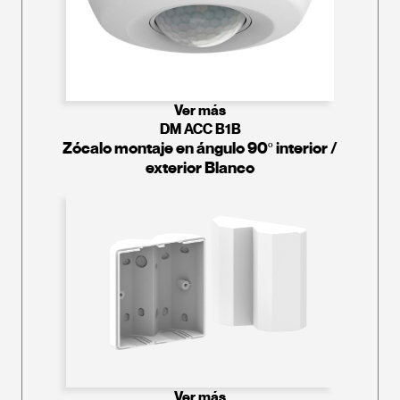
Ver más
DM ACC B1B
Zócalo montaje en ángulo 90º interior /
exterior Blanco
Ver más