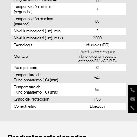
Temporización mínima
1
(segundos)
Temporización máxima
60
(minutos)
Nivel luminosidad (lux) (min)
5
Nivel luminosidad (lux) (max)
2000
Tecnologia
Infrarrojos (PIR)
Pared, techo o esquina
Montaje
interior/exterior (requiere
accesorio DM ACC B1B)
Paso por cero
Sí
Temperatura de
-20
Funcionamiento (ºC) (min)
Temperatura de
55
Funcionamiento (ºC) (max)
Grado de Protección
IP55
Conectividad
Bluetooth