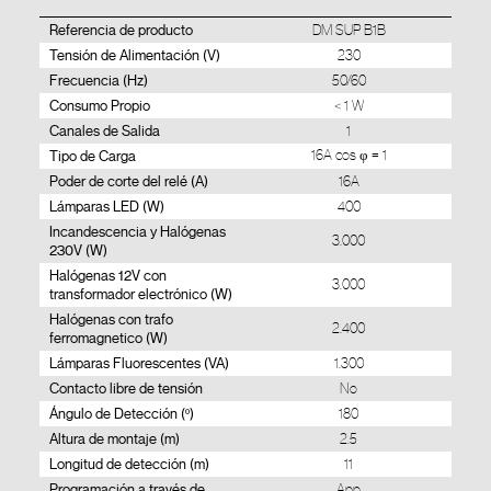
Referencia de producto
DM SUP B1B
Tensión de Alimentación (V)
230
Frecuencia (Hz)
50/60
Consumo Propio
< 1 W
Canales de Salida
1
Tipo de Carga
16A cos φ = 1
Poder de corte del relé (A)
16A
Lámparas LED (W)
400
Incandescencia y Halógenas
3.000
230V (W)
Halógenas 12V con
3.000
transformador electrónico (W)
Halógenas con trafo
2.400
ferromagnetico (W)
Lámparas Fluorescentes (VA)
1.300
Contacto libre de tensión
No
Ángulo de Detección (º)
180
Altura de montaje (m)
2.5
Longitud de detección (m)
11
Programación a través de
App