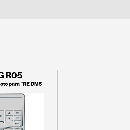
G R05
moto para "RE DMS