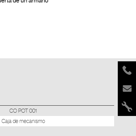
erta de un armario

CO POT 001
Caja de mecanismo