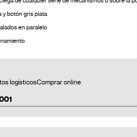
a ciega de cualquier serie de mecanismos o sobre la pu
 y botón gris plata

lados en paralelo

Regulador desde un único punto de accionamiento				
os logísticos
Comprar online
 001