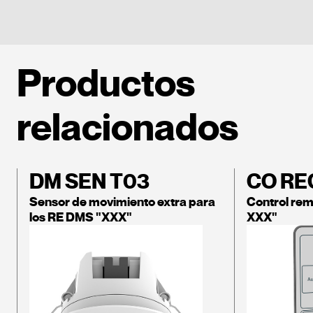
Productos
relacionados
DM SEN T03
CO RE
Sensor de movimiento extra para
Control re
los RE DMS "XXX"
XXX"