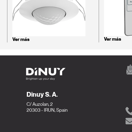
Ver más
Ver más
Dinuy S. A.
C/ Auzolan, 2
20303 - IRUN, Spain