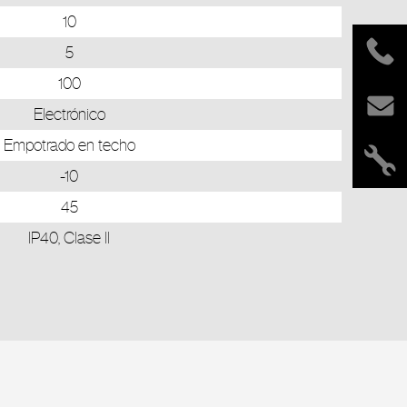
10
5
100
Electrónico
Empotrado en techo
-10
45
IP40, Clase II