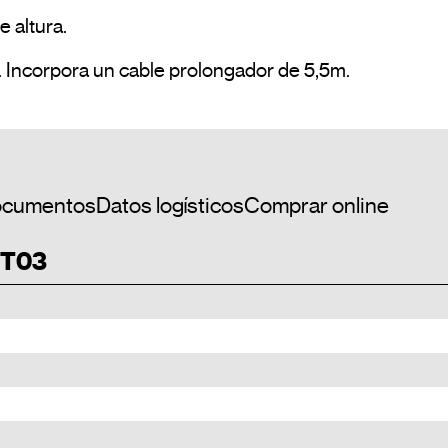
altura.

Conexión rápida, mediante conector RJ11. Incorpora un cable prolongador de 5,5m.				
cumentos
Datos logísticos
Comprar online
 T03