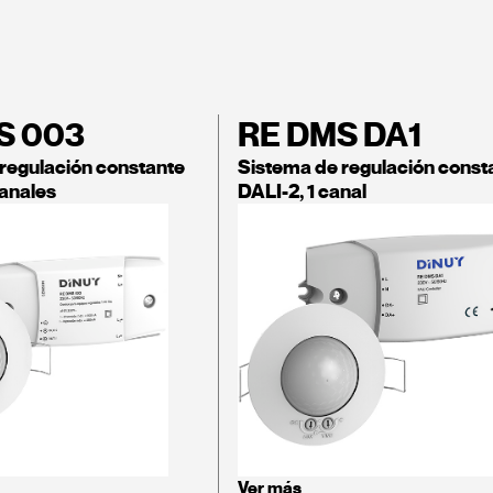
S 003
RE DMS DA1
regulación constante
Sistema de regulación const
canales
DALI-2, 1 canal
Ver más