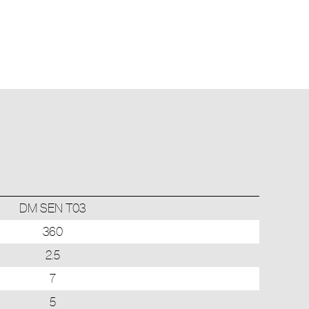
DM SEN T03
360
2.5
7
5