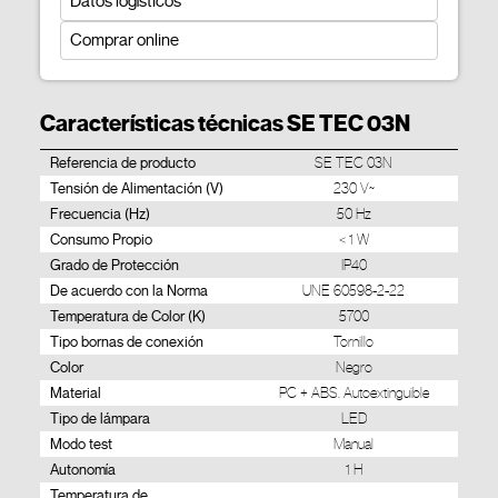
Datos logísticos
Comprar online
Características técnicas SE TEC 03N
Referencia de producto
SE TEC 03N
Tensión de Alimentación (V)
230 V~
Frecuencia (Hz)
50 Hz
Consumo Propio
< 1 W
Grado de Protección
IP40
De acuerdo con la Norma
UNE 60598-2-22
Temperatura de Color (K)
5700
Tipo bornas de conexión
Tornillo
Color
Negro
Material
PC + ABS. Autoextinguible
Tipo de lámpara
LED
Modo test
Manual
Autonomía
1 H
Temperatura de