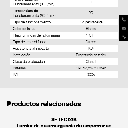
-5
Funcionamiento (ºC) (min)
Temperatura de
35
Funcionamiento (ºC) (max)
Tipo de funcionamiento
No permanente
Color de la luz
Blanca
Flujo luminoso de la luminaria
170 lm
Tipo de lente/difusor
Difusor
Resistencia al impacto
IK07
Instalación
Empotrado en techo
Clase de protección
Clase II
Baterías
Ni-Cd 4,8V/750mAh
RAL
9005
Productos relacionados
SE TEC 03B
Luminaria de emergencia de empotrar en