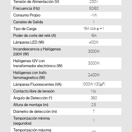
Tensión de Alimentación (V)
230V
Frecuencia (Hz)
50/60
Consumo Propio
<1W
Canales de Salida
1
Tipo de Carga
16A cos φ = 1
Poder de corte del relé (A)
16A
Lámparas LED (W)
400W
Incandescencia y Halógenas
3000W
230V (W)
Halógenas 12V con
3000W
transformador electrónico (W)
Halógenas con trafo
2400W
ferromagnetico (W)
Lámparas Fluorescentes (VA)
1300W (130µF)
Contacto libre de tensión
No
Ángulo de Detección (º)
360
Altura de montaje (m)
2.5
Diámetro de detección (m)
7
Temporización mínima
1
(segundos)
Temporización máxima