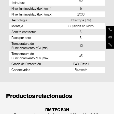
60
(minutos)
Nivel luminosidad (lux) (min)
5
Nivel luminosidad (lux) (max)
2000
Tecnologia
Infrarrojos (PIR)
Montaje
Superficie en Techo
Admite contactor
Sí
Paso por cero
Sí
Temperatura de
-10
Funcionamiento (ºC) (min)
Temperatura de
45
Funcionamiento (ºC) (max)
Grado de Protección
IP40, Clase II
Conectividad
Bluetooth
Productos relacionados
DM TEC B3N