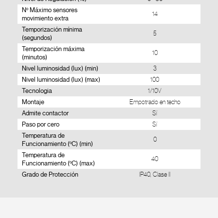
Nº Máximo sensores
14
movimiento extra
Temporización mínima
5
(segundos)
Temporización máxima
10
(minutos)
Nivel luminosidad (lux) (min)
3
Nivel luminosidad (lux) (max)
100
Tecnologia
1/10V
Montaje
Empotrado en techo
Admite contactor
Sí
Paso por cero
Sí
Temperatura de
0
Funcionamiento (ºC) (min)
Temperatura de
40
Funcionamiento (ºC) (max)
Grado de Protección
IP40, Clase II