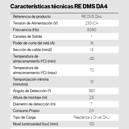
Características técnicas RE DMS DA4
Referencia de producto
RE DMS DA4
Tensión de Alimentación (V)
230VCA
Frecuencia (Hz)
50/60
Canales de Salida
1
Poder de corte del relé (A)
16
Sección de cable (mm2)
1.5
Temperatura de
-30
almacenamiento (ºC) (min)
Temperatura de
70
almacenamiento (ºC) (max)
Temporización mínima
10
(minutos)
Ángulo de Detección (º)
360
Altura de montaje (m)
2.5
Diámetro de detección (m)
7
Consumo Propio
2W
Tipo de Carga
Reactancia o Driver DALI
Nivel luminosidad (lux) (min)
100