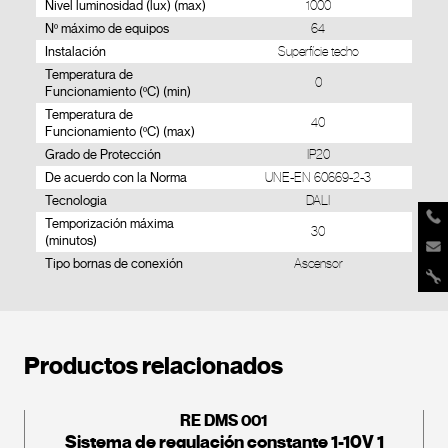
Nivel luminosidad (lux) (max)
1000
Nº máximo de equipos
64
Instalación
Superfície techo
Temperatura de
0
Funcionamiento (ºC) (min)
Temperatura de
40
Funcionamiento (ºC) (max)
Grado de Protección
IP20
De acuerdo con la Norma
UNE-EN 60669-2-3
Tecnologia
DALI
Temporización máxima
30
(minutos)
Tipo bornas de conexión
Ascensor
Productos relacionados
RE DMS 001
Sistema de regulación constante 1-10V 1