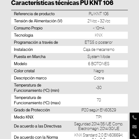
Características técnicas PU KNT 106
Referencia de producto
PU KNT 106
Tensión de Alimentación (V)
21Vcc - 32Vcc
Consumo Propio
< 10mA
Tecnologia
KNX
Programación a través de
ETS5 o posterior
Instalación
Caja de mecanismo
Puesta en Marcha
System Mode
Modelo
6 BOTONES
Color cristal
Negro
Descripción marco
Cobre
Temperatura de
-30
Funcionamiento (ºC) (min)
Temperatura de
70
Funcionamiento (ºC) (max)
Grado de Protección
IP20 según EN60529
Medio KNX
TP1
Seguridad 2014/35/UE Comp.
De acuerdo a las Directivas
Electromagn. 2014/30/UE
KNX Standard 2.0 EN60669-1,
De acuerdo con la Norma