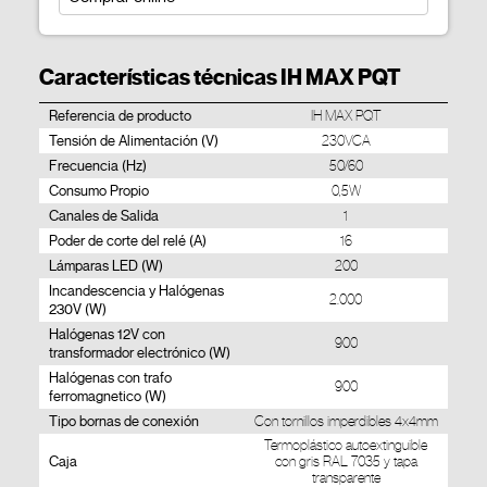
Características técnicas IH MAX PQT
Referencia de producto
IH MAX PQT
Tensión de Alimentación (V)
230VCA
Frecuencia (Hz)
50/60
Consumo Propio
0,5W
Canales de Salida
1
Poder de corte del relé (A)
16
Lámparas LED (W)
200
Incandescencia y Halógenas
2.000
230V (W)
Halógenas 12V con
900
transformador electrónico (W)
Halógenas con trafo
900
ferromagnetico (W)
Tipo bornas de conexión
Con tornillos imperdibles 4x4mm
Termoplástico autoextinguible
Caja
con gris RAL 7035 y tapa
transparente