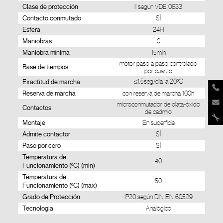
Clase de protección
II según VDE 0633
Contacto conmutado
SÍ
Esfera
24H
Maniobras
0
Maniobra mínima
15min
motor paso a paso controlado
Base de tiempos
por cuarzo
Exactitud de marcha
≤1,5seg/día, a 20ºC
Reserva de marcha
con reserva de marcha 100h
microconmutador de plata-óxido
Contactos
de cadmio
Montaje
En superficie
Admite contactor
SÍ
Paso por cero
SÍ
Temperatura de
-10
Funcionamiento (ºC) (min)
Temperatura de
50
Funcionamiento (ºC) (max)
Grado de Protección
IP20 según DIN EN 60529
Tecnologia
Analógico