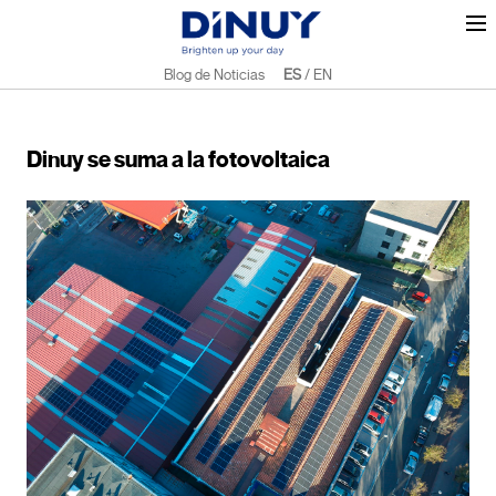
Blog de Noticias
ES
/
EN
Dinuy se suma a la fotovoltaica