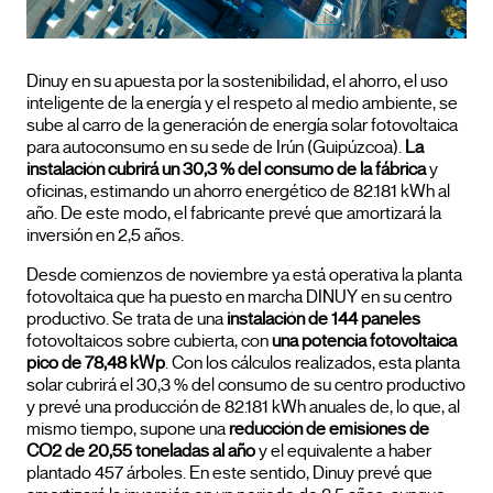
Dinuy en su apuesta por la sostenibilidad, el ahorro, el uso
inteligente de la energía y el respeto al medio ambiente, se
sube al carro de la generación de energía solar fotovoltaica
para autoconsumo en su sede de Irún (Guipúzcoa).
La
instalación cubrirá un 30,3 % del consumo de la fábrica
y
oficinas, estimando un ahorro energético de 82.181 kWh al
año. De este modo, el fabricante prevé que amortizará la
inversión en 2,5 años.
Desde comienzos de noviembre ya está operativa la planta
fotovoltaica que ha puesto en marcha DINUY en su centro
productivo. Se trata de una
instalación de 144 paneles
fotovoltaicos sobre cubierta, con
una potencia fotovoltaica
pico de 78,48 kWp
. Con los cálculos realizados, esta planta
solar cubrirá el 30,3 % del consumo de su centro productivo
y prevé una producción de 82.181 kWh anuales de, lo que, al
mismo tiempo, supone una
reducción de emisiones de
CO2 de 20,55 toneladas al año
y el equivalente a haber
plantado 457 árboles. En este sentido, Dinuy prevé que