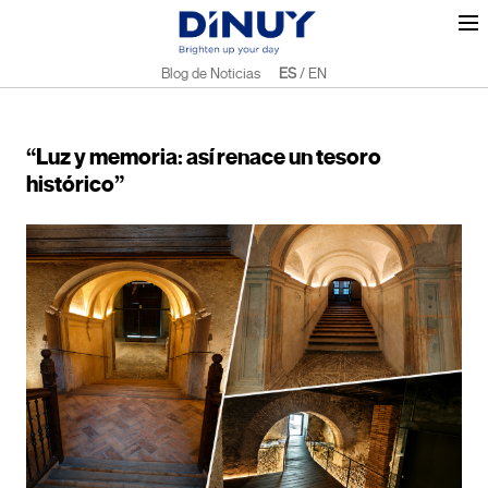
Blog de Noticias
ES
/
EN
“Luz y memoria: así renace un tesoro
histórico”