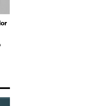
dor
a