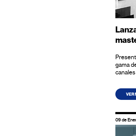
Lanza
mast
Present
gama de
canales
VER
09 de Ene