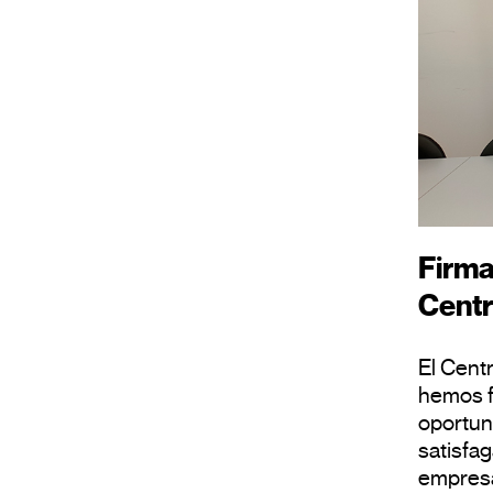
Firma
Centr
El Cent
hemos f
oportun
satisfa
empres