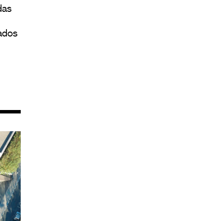
das
ados