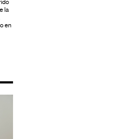
rido
e la
so en