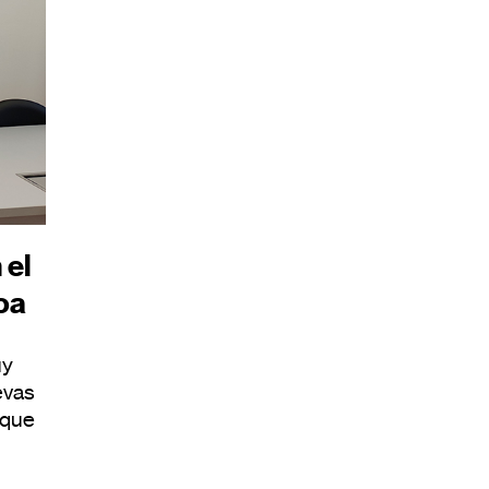
 el
oa
uy
evas
 que