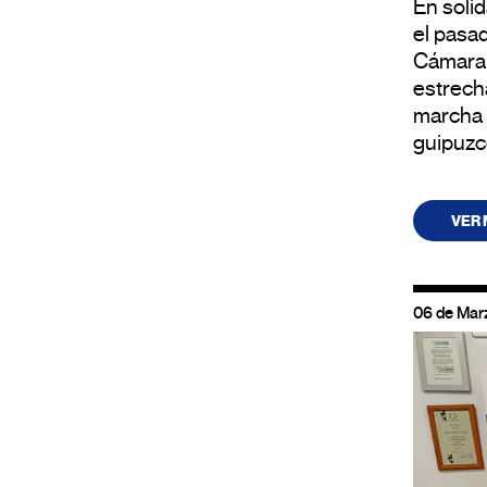
En soli
el pasa
Cámara 
estrech
marcha 
guipuzc
VER
06 de Mar