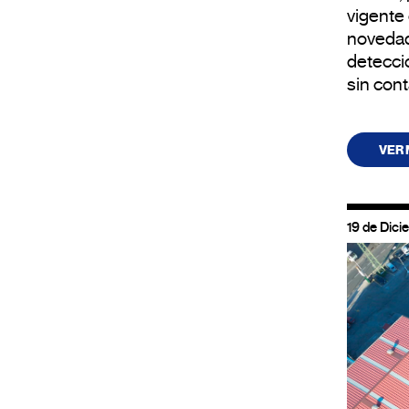
vigente
novedad
detecci
sin cont
VER
19 de Dici