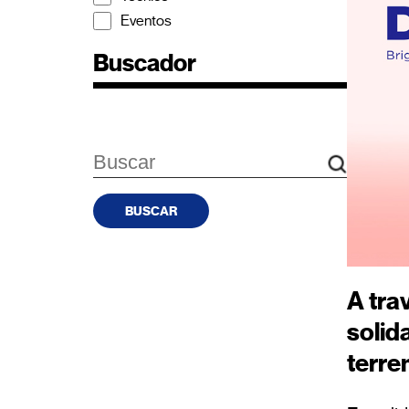
Eventos
Buscador
BUSCAR
A tra
solid
terr