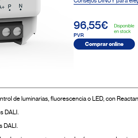
Consejos DINUY para eleg
96,55€
Disponible
en stock
PVR
Comprar online
control de luminarias, fluorescencia o LED, con Reactan
 DALI.

s DALI.
