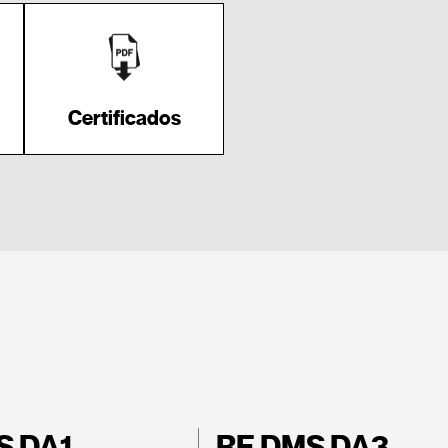
Certificados
S DA1
RE DMS DA3