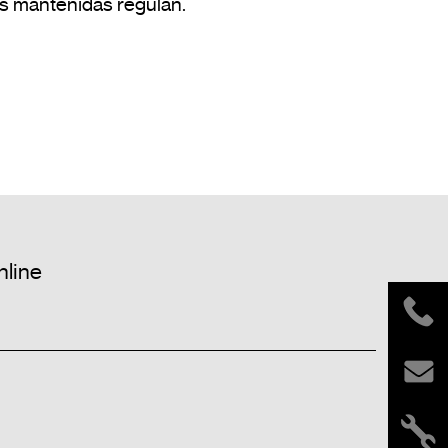
s mantenidas regulan.

nline