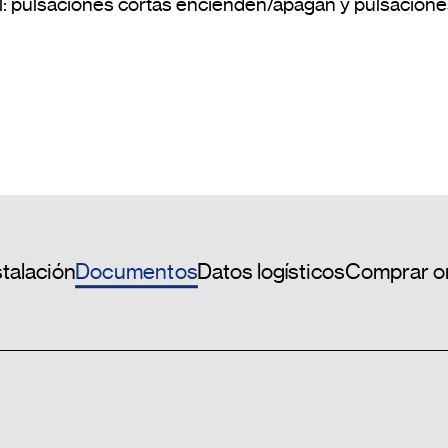
l: pulsaciones cortas encienden/apagan y pulsacione
Documentos
stalación
Datos logísticos
Comprar o