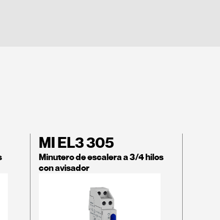
MI EL3 305
s
Minutero de escalera a 3/4 hilos
con avisador