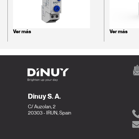
Ver más
Ver más
Dinuy S. A.
C/ Auzolan, 2
20303 - IRUN, Spain