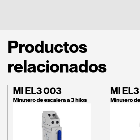
Productos
relacionados
MI EL3 003
MI EL3
Minutero de escalera a 3 hilos
Minutero de