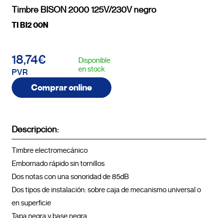
Timbre BISON 2000 125V/230V negro
TI BI2 00N
18,74€
Disponible
en stock
PVR
Comprar online
Descripción:
Timbre electromecánico

Embornado rápido sin tornillos

Dos notas con una sonoridad de 85dB

Dos tipos de instalación: sobre caja de mecanismo universal o 
en superficie

Tapa negra y base negra
