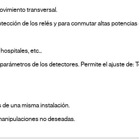
vimiento transversal.

ección de los relés y para conmutar altas potencias de
hospitales, etc…

s parámetros de los detectores. Permite el ajuste de:
  · Anula los potenciómetros, lo que evita manipulaciones no deseadas.				