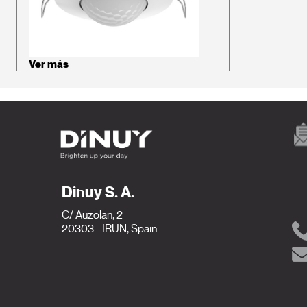
Ver más
Dinuy S. A.
C/ Auzolan, 2
20303 - IRUN, Spain