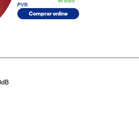
en stock
PVR
Comprar online
0dB
