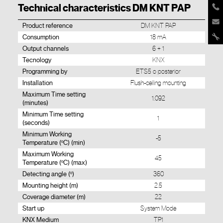
Technical characteristics DM KNT PAP
Product reference
DM KNT PAP
Consumption
18 mA
Output channels
6 + 1
Tecnology
KNX
Programming by
ETS5 o posterior
Installation
Flush-ceiling mounting
Maximum Time setting
1.092
(minutes)
Minimum Time setting
1
(seconds)
Minimum Working
-5
Temperature (ºC) (min)
Maximum Working
45
Temperature (ºC) (max)
Detecting angle (º)
360
Mounting height (m)
2.5
Coverage diameter (m)
22
Start up
System Mode
KNX Medium
TP1