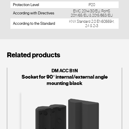
Protection Level
IP20
EMC 2014/30/EU, RoHS
According with Directives
2011/65/EU & 2015/863/EU
KNX Standard 2.0 EN60669-1,
According to the Standard
2-1 & 2-3
Related products
DM ACC B1N
Socket for 90º internal/external angle
mounting black