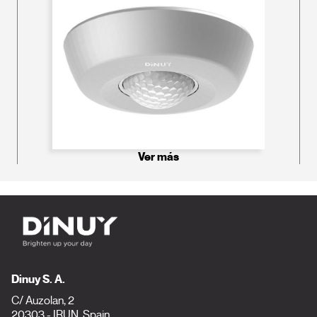
Ver más
Dinuy S. A.
C/ Auzolan, 2
20303 - IRUN, Spain