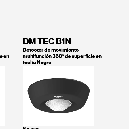
DM TEC B1N
Detector de movimiento
e en
multifunción 360º de superficie en
techo Negro
Ver más