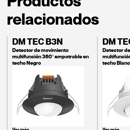
Productos
relacionados
DM TEC B3N
DM TE
Detector de movimiento
Detector d
multifunción 360º empotrable en
multifunció
techo Negro
techo Blan
Ver más
Ver más