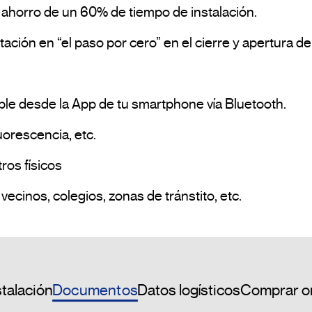
horro de un 60% de tiempo de instalación.

ón en “el paso por cero” en el cierre y apertura del 
le desde la App de tu smartphone vía Bluetooth.

orescencia, etc.

os físicos

•Ejemplos de aplicación: comunidades de vecinos, colegios, zonas de tránstito, etc.				
Documentos
stalación
Datos logísticos
Comprar o