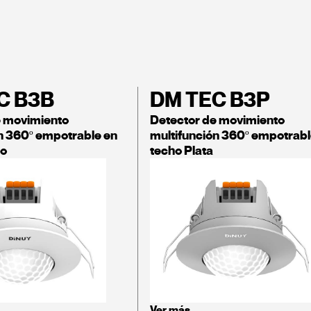
C B3B
DM TEC B3P
e movimiento
Detector de movimiento
n 360º empotrable en
multifunción 360º empotrabl
co
techo Plata
Ver más