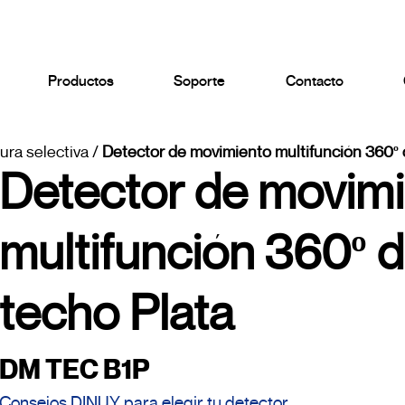
Productos
Soporte
Contacto
ura selectiva
/
Detector de movimiento multifunción 360º d
Detector de movim
multifunción 360º d
techo Plata
DM TEC B1P
Consejos DINUY para elegir tu detector